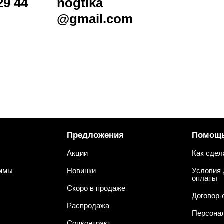
29 44
nogtika
@gmail.com
Предложения
Помощ
Акции
Как сдел
аммы
Новинки
Условия 
оплаты
Скоро в продаже
Договор-
Распродажа
Персона
Соцконтракт