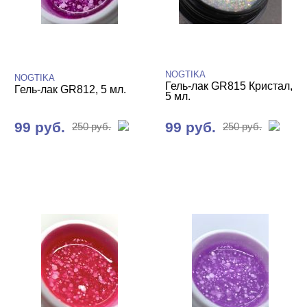
Базы камуфлирующие
Базы Цветные
NOGTIKA
Витражные
NOGTIKA
Гель-лак GR815 Кристал,
Гель-лак GR812, 5 мл.
5 мл.
Кошачий глаз NOGTIKA
99 руб.
99 руб.
250 руб.
250 руб.
Светоотражающие Nogtika
Топы
Гель-лаки Nogtika
Гель-лаки NOGTIKA однофазные для
педикюра
Гель-лаки NOGTIKA серия GP
Гель-лаки NOGTIKA серия GR
Алмазный свет