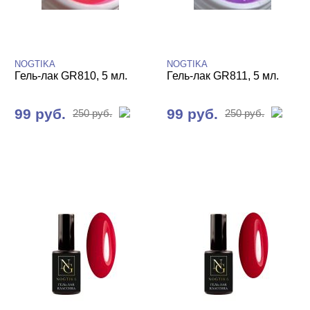
Барби Barbie
Бриз океана
Весна
Витражные GR
NOGTIKA
NOGTIKA
Жемчуг
Гель-лак GR810, 5 мл.
Гель-лак GR811, 5 мл.
Зимний сад
Кварц
99 руб.
99 руб.
250 руб.
250 руб.
Классические GR
Красные
Кристальные
Летнее настроение
Мейкап
Мистическое озеро
Мокка мусс
Мохито
Неон GR
Неоновая поталь
Неоновые