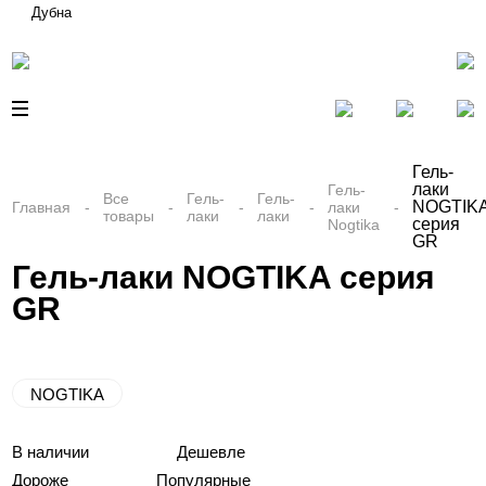
Дубна
Гель-
лаки
Гель-
Все
Гель-
Гель-
NOGTIK
Главная
лаки
товары
лаки
лаки
серия
Nogtika
GR
Гель-лаки NOGTIKA серия
GR
NOGTIKA
В наличии
Дешевле
Дороже
Популярные