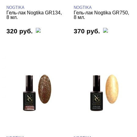
NOGTIKA
NOGTIKA
Гель-лак Nogtika GR134,
Гель-лак Nogtika GR750,
8 мл.
8 мл.
320 руб.
ТИПЫ ГЕЛЕЙ
370 руб.
Cвернуть
База
База для донаращивания
База жесткая
База жидкая
База камуфлирующая
Показать все