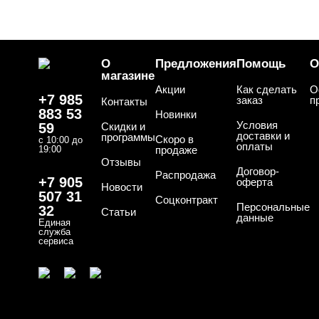
О
Предложения
Помощь
О
магазине
Акции
Как сделать
О
+7 985
заказ
п
Контакты
883 53
Новинки
Условия
59
Скидки и
доставки и
программы
Скоро в
с 10:00 до
оплаты
19:00
продаже
Отзывы
Договор-
Распродажа
+7 905
оферта
Новости
507 31
Соцконтракт
Персональные
32
Статьи
данные
Единая
служба
сервиса