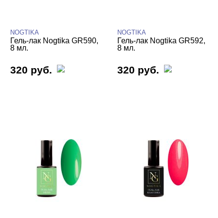
Новая поталь GR
Осенний мед
NOGTIKA
NOGTIKA
Призма
Гель-лак Nogtika GR590,
Гель-лак Nogtika GR592,
8 мл.
8 мл.
Розовый риф
Рубин
320 руб.
320 руб.
Светоотражающие GR
Сладкая вата
Снежный неоновый
Совершенный серый
Терраццо
Ультрамарин
Фиолетовый сахар
Шоколадный бисквит
Экзотические
Яркие
Гель-лаки NOGTIKA ХАМЕЛЕОН