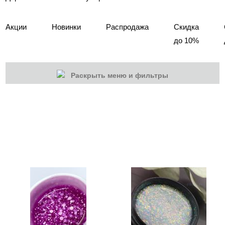
Акции
Новинки
Распродажа
Скидка
до 10%
Раскрыть меню и фильтры
КАТЕГОРИИ
Cбросить
Акции
Новинки
Скоро в продаже
Распродажа
Гель-лаки
База камуфлирующая Nogtika
Базы