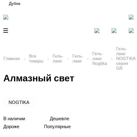
Дубна
Гель-
Гель-
лаки
Все
Гель-
Гель-
Главная
лаки
NOGTIKA
товары
лаки
лаки
Nogtika
серия
GR
Алмазный свет
NOGTIKA
В наличии
Дешевле
Дороже
Популярные