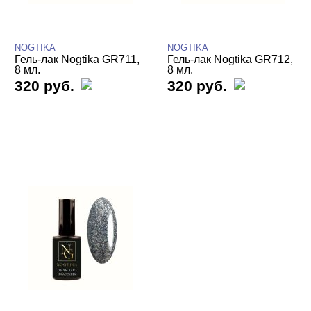
Базы камуфлирующие
Базы Цветные
NOGTIKA
NOGTIKA
Витражные
Гель-лак Nogtika GR711,
Гель-лак Nogtika GR712,
8 мл.
8 мл.
320 руб.
Кошачий глаз NOGTIKA
320 руб.
Светоотражающие Nogtika
Топы
Гель-лаки Nogtika
Гель-лаки NOGTIKA однофазные для
педикюра
Гель-лаки NOGTIKA серия GP
Гель-лаки NOGTIKA серия GR
Алмазный свет
Барби Barbie
Бриз океана