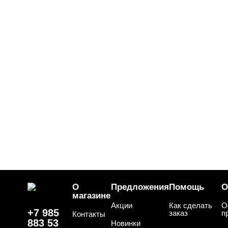
БРЕНДЫ
Cвернуть
NOGTIKA
ЦВЕТ
Свернуть
ЦЕНА
Cвернуть
О
Предложения
Помощь
О
магазине
Акции
Как сделать
О
+7 985
заказ
п
Контакты
883 53
Новинки