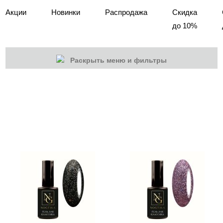
Акции
Новинки
Распродажа
Скидка
до 10%
Раскрыть меню и фильтры
КАТЕГОРИИ
Cбросить
Акции
Новинки
Скоро в продаже
Распродажа
Гель-лаки
База камуфлирующая Nogtika
Базы