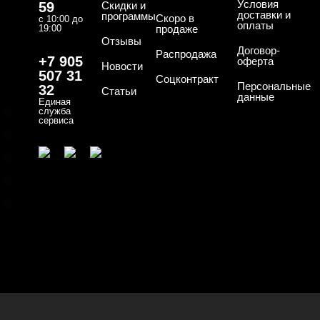
Условия
59
Скидки и
доставки и
программы
Скоро в
с 10:00 до
оплаты
19:00
продаже
Отзывы
ТИПЫ ГЕЛЕЙ
Договор-
Cвернуть
Распродажа
+7 905
оферта
Новости
507 31
Соцконтракт
Персональные
32
Статьи
данные
Единая
База
служба
сервиса
База для донаращивания
База жесткая
База жидкая
База камуфлирующая
Показать все