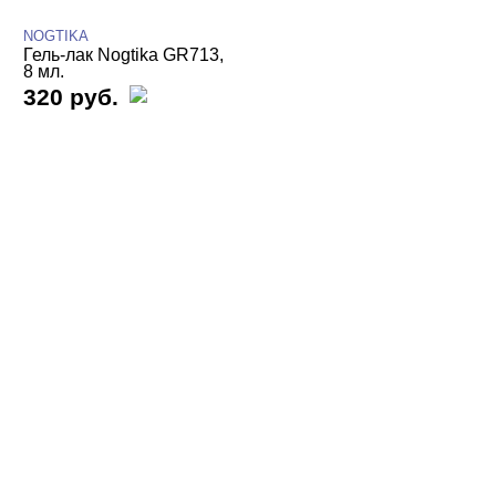
Весна
NOGTIKA
Гель-лак Nogtika GR713,
Витражные GR
8 мл.
Жемчуг
320 руб.
Зимний сад
Кварц
Классические GR
Красные
Кристальные
Летнее настроение
Мейкап
Мистическое озеро
Мокка мусс
Мохито
Неон GR
Неоновая поталь
Неоновые
Новая поталь GR