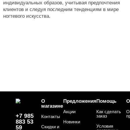
индивидуальных образов, учитывая предпочтения
клиентов и следуя последним тенденциям в мире
ногтевого искусства.
О
Предложения
Помощь
О
магазине
Акции
Как сделать
О
+7 985
заказ
п
Контакты
883 53
Новинки
Условия
59
Скидки и