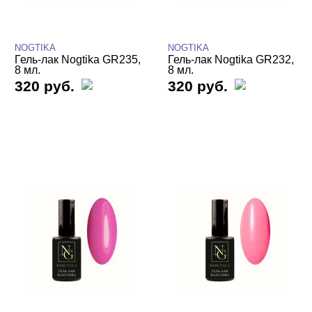
Базы камуфлирующие
Базы Цветные
NOGTIKA
NOGTIKA
Витражные
Гель-лак Nogtika GR235,
Гель-лак Nogtika GR232,
8 мл.
8 мл.
320 руб.
Кошачий глаз NOGTIKA
320 руб.
Светоотражающие Nogtika
Топы
Гель-лаки Nogtika
Гель-лаки NOGTIKA однофазные для
педикюра
Гель-лаки NOGTIKA серия GP
Гель-лаки NOGTIKA серия GR
Алмазный свет
Барби Barbie
Бриз океана