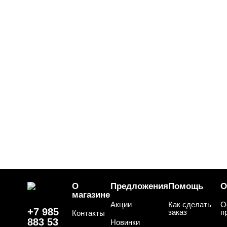
БРЕНДЫ
Cвернуть
NOGTIKA
ЦВЕТ
Свернуть
ЦЕНА
Cвернуть
О
Предложения
Помощь
О
магазине
Акции
Как сделать
О
+7 985
заказ
п
Контакты
883 53
Новинки