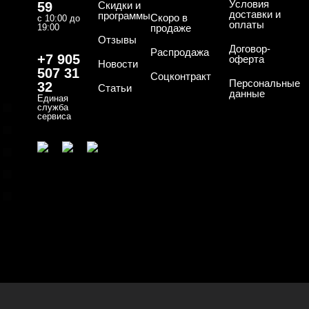
Условия
59
Скидки и
доставки и
программы
Скоро в
с 10:00 до
оплаты
19:00
продаже
Отзывы
ТИПЫ ГЕЛЕЙ
Договор-
Cвернуть
Распродажа
+7 905
оферта
Новости
507 31
Соцконтракт
Персональные
32
Статьи
данные
Единая
База
служба
сервиса
База для донаращивания
База жесткая
База жидкая
База камуфлирующая
Показать все