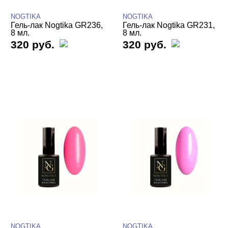
Весна
NOGTIKA
NOGTIKA
Гель-лак Nogtika GR236,
Гель-лак Nogtika GR231,
Витражные GR
8 мл.
8 мл.
Жемчуг
320 руб.
320 руб.
Зимний сад
Кварц
Классические GR
Красные
Кристальные
Летнее настроение
Мейкап
Мистическое озеро
Мокка мусс
Мохито
Неон GR
Неоновая поталь
Неоновые
Новая поталь GR
NOGTIKA
NOGTIKA