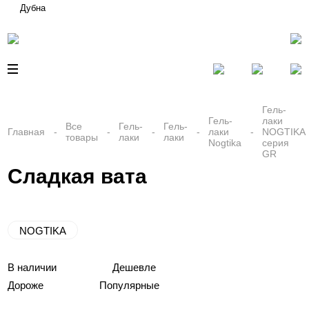
Дубна
Гель-
Гель-
лаки
Все
Гель-
Гель-
Главная
лаки
NOGTIKA
товары
лаки
лаки
Nogtika
серия
GR
Сладкая вата
NOGTIKA
В наличии
Дешевле
Дороже
Популярные