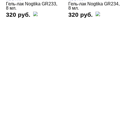
Гель-лак Nogtika GR233,
Гель-лак Nogtika GR234,
Осенний мед
8 мл.
8 мл.
Призма
320 руб.
320 руб.
Розовый риф
Рубин
Светоотражающие GR
Сладкая вата
Снежный неоновый
Совершенный серый
Терраццо
Ультрамарин
Фиолетовый сахар
Шоколадный бисквит
Экзотические
Яркие
Гель-лаки NOGTIKA ХАМЕЛЕОН