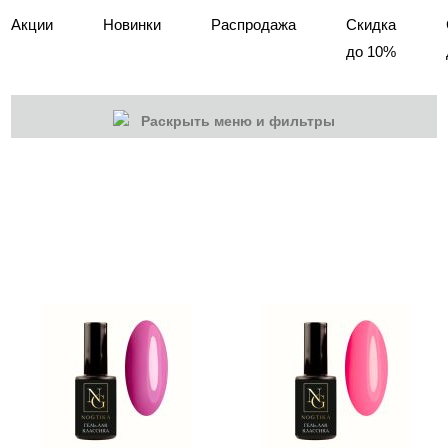
Акции
Новинки
Распродажа
Скидка
до 10%
Раскрыть меню и фильтры
КАТЕГОРИИ
Cбросить
Акции
Новинки
Скоро в продаже
Распродажа
Гель-лаки
База камуфлирующая Nogtika
Базы