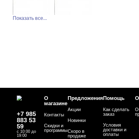
Показать все...
О
Предложения
Помощь
О
магазине
Акции
Как сделать
О
+7 985
заказ
п
Контакты
883 53
Новинки
Условия
59
Скидки и
доставки и
программы
Скоро в
с 10:00 до
оплаты
19:00
продаже