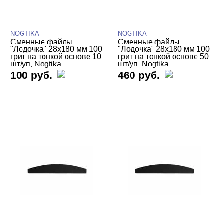
Пилки профессиональные
Пилки со сменными файлами
NOGTIKA
NOGTIKA
Пилки-основы
Сменные файлы
Сменные файлы
"Лодочка" 28х180 мм 100
"Лодочка" 28х180 мм 100
грит на тонкой основе 10
грит на тонкой основе 50
Сменные файлы NOGTIKA
шт/уп, Nogtika
шт/уп, Nogtika
100 руб.
460 руб.
Сменные файлы NOGTIKA тонкая
основа
Белые
Серые
Черные
Сменные файлы NOGTIKA вспененная
основа
Уход
БРЕНДЫ
Cвернуть