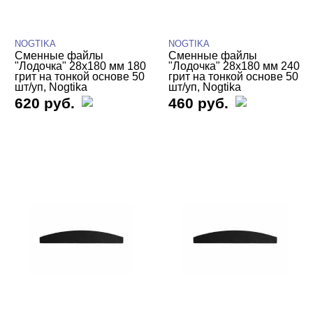
NOGTIKA
NOGTIKA
NOGTIKA
Сменные файлы
Сменные файлы
"Лодочка" 28х180 мм 180
"Лодочка" 28х180 мм 240
грит на тонкой основе 50
грит на тонкой основе 50
ЦЕНА
Cвернуть
шт/уп, Nogtika
шт/уп, Nogtika
620 руб.
460 руб.
ВИДЫ ПИЛОК
Cвернуть
Основы
Сменные файлы
Для маникюра