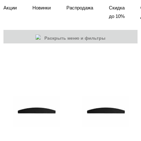
Акции
Новинки
Распродажа
Скидка
до 10%
Раскрыть меню и фильтры
КАТЕГОРИИ
Cбросить
Акции
Новинки
Скоро в продаже
Распродажа
Дизайн ногтей
Инструменты
Пилки, блоки