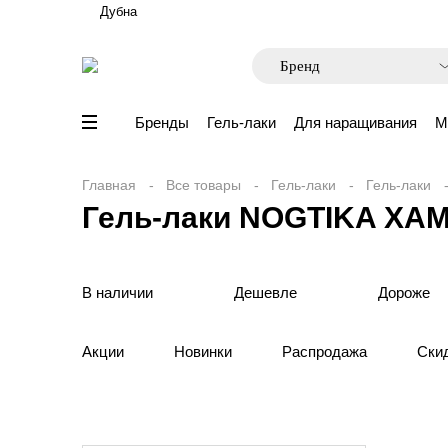
Дубна
Бренды
Гель-лаки
Для наращивания
М
Главная
Все товары
Гель-лаки
Гель-лаки
Гель-лаки NOGTIKA ХА
В наличии
Дешевле
Дороже
Акции
Новинки
Распродажа
Ски