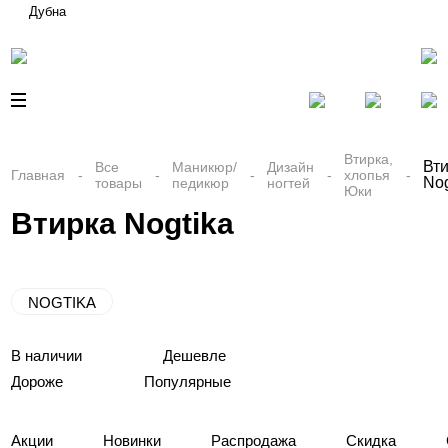
Дубна
Втирка,
Вт
Все
Маникюр/
Дизайн
Главная
хлопья
Nog
товары
педикюр
ногтей
Юки
Втирка Nogtika
NOGTIKA
В наличии
Дешевле
Дороже
Популярные
Акции
Новинки
Распродажа
Скидка