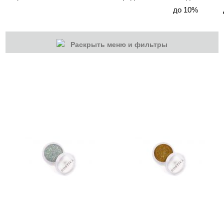
до 10%
Раскрыть меню и фильтры
КАТЕГОРИИ
Cбросить
Акции
Новинки
Скоро в продаже
Распродажа
Дизайн ногтей
Втирка-спрей
Блестки/Песок/Мороженое и др
Втирка, хлопья Юки