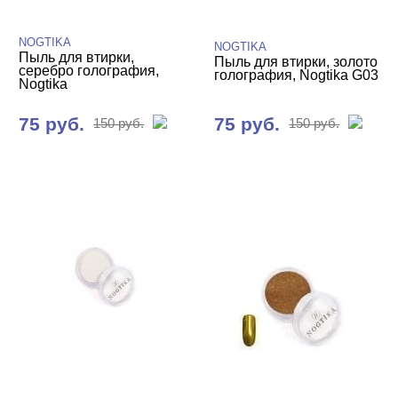
Втирка Nogtika
NOGTIKA
Слюда, пралине
NOGTIKA
Пыль для втирки,
Пыль для втирки, золото
серебро голография,
голография, Nogtika G03
Стразы, жемчуг, пикси
Nogtika
Инструменты
75 руб.
75 руб.
150 руб.
150 руб.
Пилки, блоки
Уход
БРЕНДЫ
Cвернуть
NOGTIKA
ЦЕНА
Cвернуть