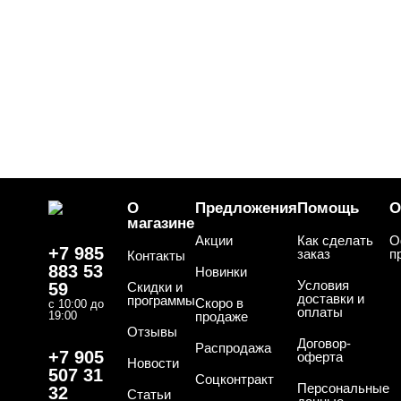
О
Предложения
Помощь
О
магазине
Акции
Как сделать
О
+7 985
заказ
п
Контакты
883 53
Новинки
Условия
59
Скидки и
доставки и
программы
Скоро в
с 10:00 до
оплаты
19:00
продаже
Отзывы
Договор-
Распродажа
+7 905
оферта
Новости
507 31
Соцконтракт
Персональные
32
Статьи