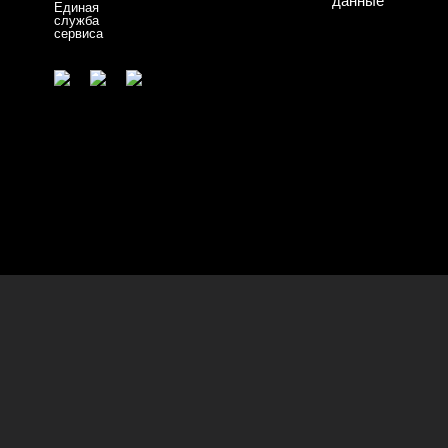
данные
Единая
служба
сервиса