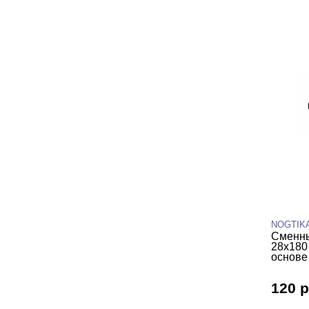
NOGTIK
Сменны
28х180
основе 
120 р