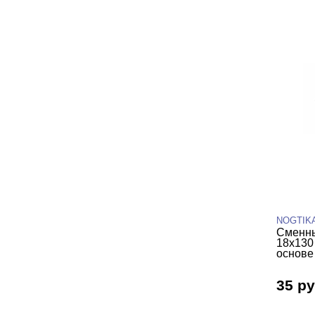
NOGTIK
Сменны
18х130
основе 
35 ру