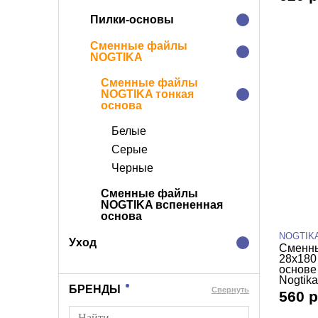
Пилки-основы
Сменные файлы
NOGTIKA
Сменные файлы
NOGTIKA тонкая
основа
Белые
Серые
Черные
Сменные файлы
NOGTIKA вспененная
основа
NOGTIK
Уход
Сменны
28х180
основе
Nogtika
БРЕНДЫ
Cвернуть
560 р