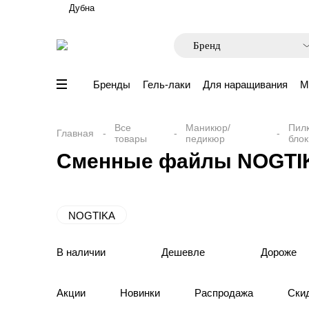
Дубна
Бренды
Гель-лаки
Для наращивания
М
Все
Маникюр/
Пилк
Главная
товары
педикюр
блок
Сменные файлы NOGTIK
NOGTIKA
В наличии
Дешевле
Дороже
Акции
Новинки
Распродажа
Ски