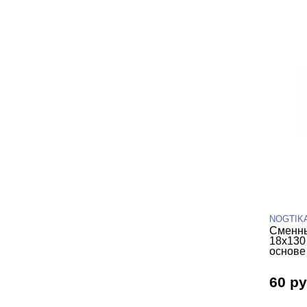
NOGTIK
Сменны
18х130
основе 
60 ру