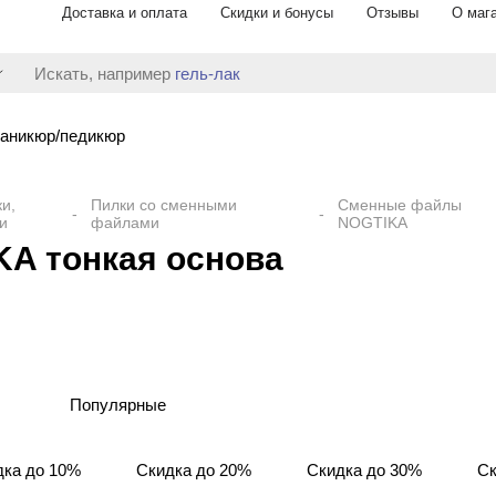
Доставка и оплата
Скидки и бонусы
Отзывы
О маг
Искать, например
гель-лак
аникюр/педикюр
и,
Пилки со сменными
Сменные файлы
и
файлами
NOGTIKA
A тонкая основа
Популярные
дка до 10%
Скидка до 20%
Скидка до 30%
Ск