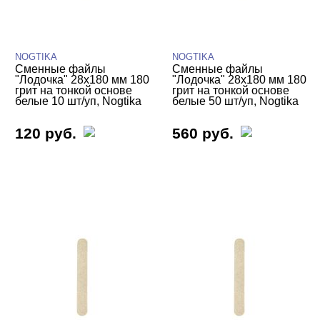
Пилки профессиональные
Пилки со сменными файлами
NOGTIKA
NOGTIKA
Пилки-основы
Сменные файлы
Сменные файлы
"Лодочка" 28х180 мм 180
"Лодочка" 28х180 мм 180
Сменные файлы NOGTIKA
грит на тонкой основе
грит на тонкой основе
белые 10 шт/уп, Nogtika
белые 50 шт/уп, Nogtika
Сменные файлы NOGTIKA тонкая
основа
120 руб.
560 руб.
Белые
Серые
Черные
Сменные файлы NOGTIKA вспененная
основа
Уход
БРЕНДЫ
Cвернуть