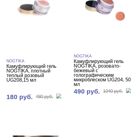
Гели и Акрил гели
База
Жидкие гели и полигели
Акригель (полигель)
Биогель
NOGTIKA
NOGTIKA
Камуфлирующий гель
Гели для френча
NOGTIKA, розовато-
Камуфлирующий гель
бежевый с
NOGTIKA, плотный
Камуфлирующие гели
голографическим
теплый розовый
микроблеском UG204, 50
UG208,15 мл
мл
NOGTIKA
490 руб.
1040 руб.
180 руб.
Конструирующие гели
480 руб.
Однофазные гели
Гель-желе
Типсы, формы, клей