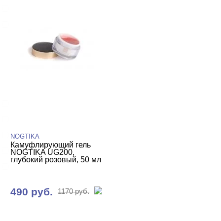
Уф-Гель
Биогель
Показать все
ТИПЫ ГЕЛЕЙ
Cвернуть
3д
4-d гели
База
NOGTIKA
Камуфлирующий гель
Вельвет
NOGTIKA UG200,
глубокий розовый, 50 мл
Для френча
Показать все
490 руб.
1170 руб.