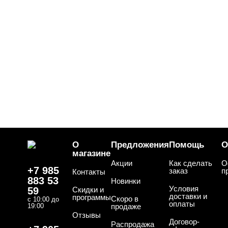
О
Предложения
Помощь
О
магазине
Акции
Как сделать
О
+7 985
заказ
п
Контакты
883 53
Новинки
Условия
59
Скидки и
доставки и
программы
Скоро в
с 10:00 до
оплаты
19:00
продаже
Отзывы
Договор-
Распродажа