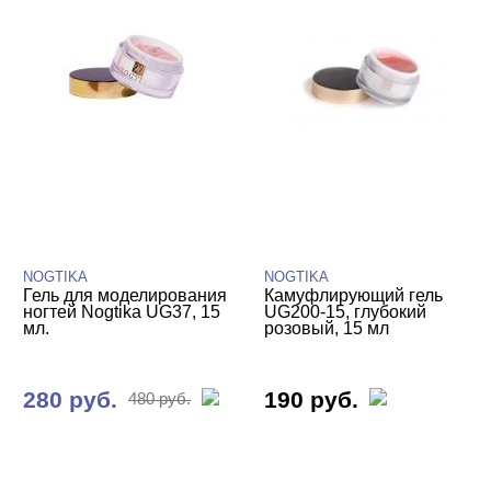
СИСТЕМА МОДЕЛИРОВАНИЯ
Cвернуть
Однофазная
Трехфазная
NOGTIKA
NOGTIKA
Гель для моделирования
Камуфлирующий гель
ВИДЫ ГЕЛЕЙ
ногтей Nogtika UG37, 15
UG200-15, глубокий
Cвернуть
мл.
розовый, 15 мл
280 руб.
190 руб.
480 руб.
LED-гели
LED/UV-гели
Акригель