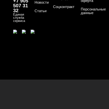
+7 905
оферта
Новости
507 31
Соцконтракт
Персональные
32
Статьи
данные
Единая
служба
сервиса