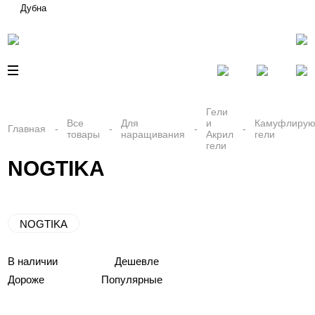
Дубна
Гели
Все
Для
и
Камуфлиру
Главная
товары
наращивания
Акрил
гели
гели
NOGTIKA
NOGTIKA
В наличии
Дешевле
Дороже
Популярные