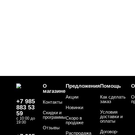
NOGTIKA
ЦВЕТ
Свернуть
ЦЕНА
Cвернуть
О
Предложения
Помощь
О
магазине
Акции
Как сделать
О
+7 985
заказ
п
Контакты
883 53
Новинки
Условия
59
Скидки и
доставки и
программы
Скоро в
с 10:00 до
оплаты
19:00
продаже
Отзывы
ТИПЫ ГЕЛЕЙ
Договор-
Cвернуть
Распродажа