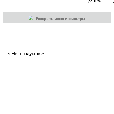
до 10%
Раскрыть меню и фильтры
КАТЕГОРИИ
Cбросить
Акции
Новинки
< Нет продуктов >
Скоро в продаже
Распродажа
Гель-лаки
База камуфлирующая Nogtika
Базы
Базы камуфлирующие
Базы Цветные