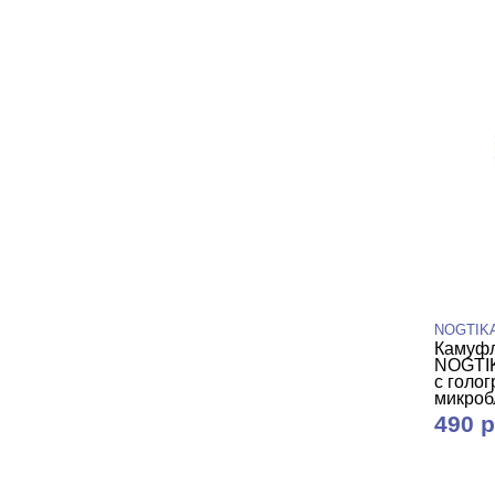
NOGTIK
Камуфл
NOGTIK
с голо
микроб
490 р