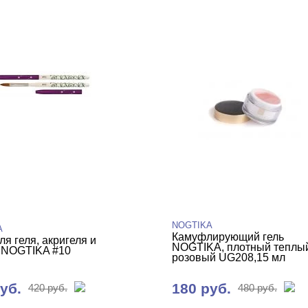
NOGTIKA
A
Камуфлирующий гель
ля геля, акригеля и
NOGTIKA, плотный теплы
 NOGTIKA #10
розовый UG208,15 мл
уб.
180 руб.
420 руб.
480 руб.