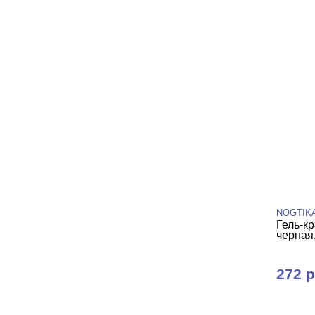
NOGTIK
Гель-кр
черная,
272 р