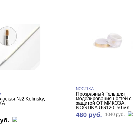
NOGTIKA
A
Прозрачный Гель для
моделирования ногтей с
лоская №2 Kolinsky,
защитой ОТ МИКОЗА,
KA
NOGTIKA UG120, 50 мл
480 руб.
1040 руб.
уб.