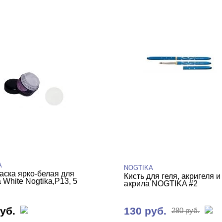
A
NOGTIKA
раска ярко-белая для
Кисть для геля, акригеля и
White Nogtika,P13, 5
акрила NOGTIKA #2
уб.
130 руб.
280 руб.