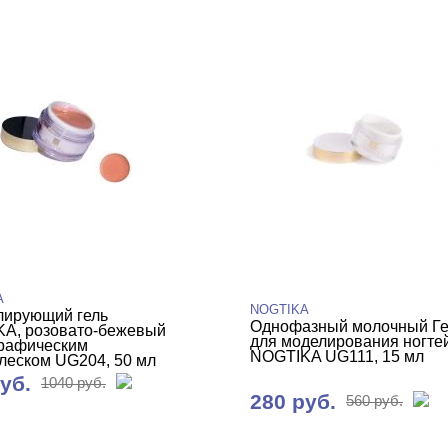
A
NOGTIKA
ирующий гель
Однофазный молочный Ге
A, розовато-бежевый
для моделирования ногте
графическим
NOGTIKA UG111, 15 мл
леском UG204, 50 мл
уб.
1040 руб.
280 руб.
560 руб.