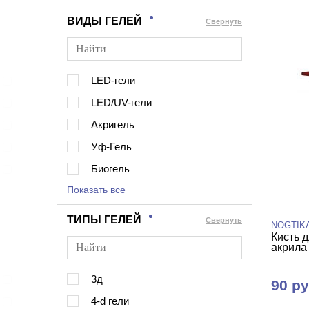
ВИДЫ ГЕЛЕЙ
Cвернуть
LED-гели
LED/UV-гели
Акригель
Уф-Гель
Биогель
Показать все
ТИПЫ ГЕЛЕЙ
Cвернуть
NOGTIK
Кисть д
акрила
3д
90 ру
4-d гели