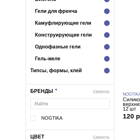
Гели для френча
Камуфлирующие гели
Конструирующие гели
Однофазные гели
Гель-желе
Типсы, формы, клей
БРЕНДЫ
Cвернуть
NOGTIK
Силико
верхни
12 шт
120 р
NOGTIKA
ЦВЕТ
Свернуть