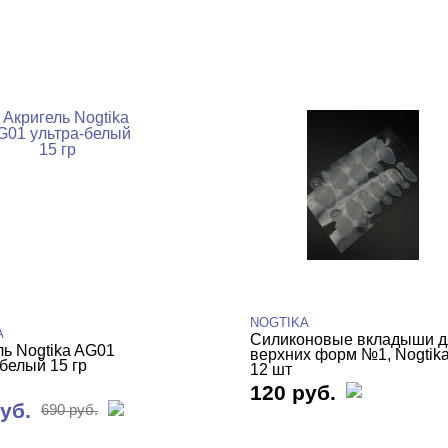
NOGTIKA
A
Силиконовые вкладыши д
ль Nogtika AG01
верхних форм №1, Nogtika
-белый 15 гр
12 шт
120 руб.
уб.
690 руб.