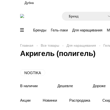
Дубна
Бренды
Гель-лаки
Для наращивания
М
Главная
Все товары
Для наращивания
Гел
Акригель (полигель)
NOGTIKA
В наличии
Дешевле
Дороже
Акции
Новинки
Распродажа
Ски