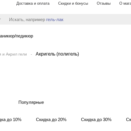
Доставка и оплата
Скидки и бонусы
Отзывы
О маг
Искать, например
гель-лак
аникюр/педикюр
Акригель (полигель)
и и Акрил гели
Популярные
дка до 10%
Скидка до 20%
Скидка до 30%
Ск