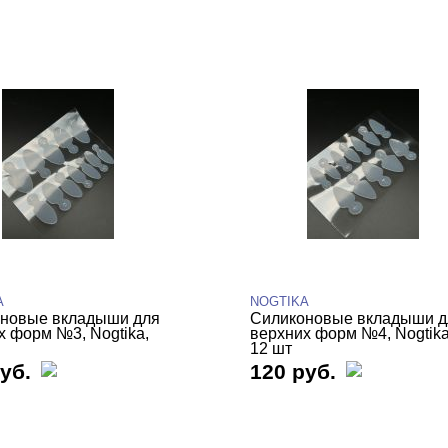
A
NOGTIKA
новые вкладыши для
Силиконовые вкладыши д
х форм №3, Nogtika,
верхних форм №4, Nogtika
12 шт
уб.
120 руб.