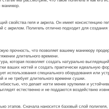
 статье мы рассмотрим, что такое полигель и как его 
й маникюр.
ий свойства геля и акрила. Он имеет консистенцию геля,
й с акрилом. Полигель отлично подходит для создания 
сокую прочность, что позволяет вашему маникюру проде
тяжении длительного времени.
стура, которая позволяет создать натурально выглядящи
атки ваших ногтей и создать практически идеальную фо
ебует использования специального оборудования или ус
й и не требует длительного времени сушки.
 гибкостью, что делает ногти менее хрупкими и устойчи
выглядят естественно и не поддаются воздействию извн
ько этапов. Сначала наносится базовый слой полигеля, 