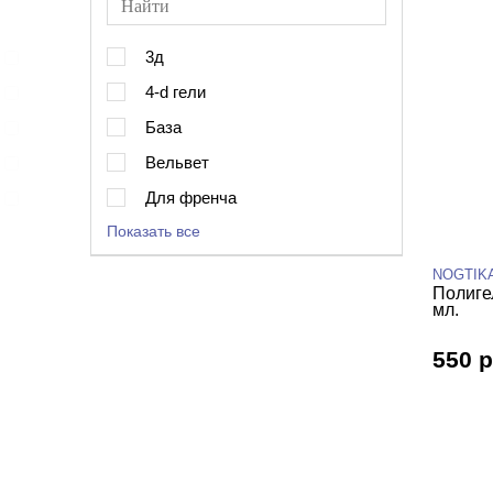
3д
4-d гели
База
Вельвет
Для френча
Показать все
NOGTIK
Полиге
мл.
550 р