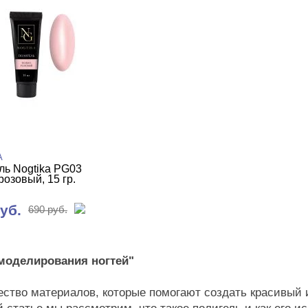
A
ль Nogtika PG03
озовый, 15 гр.
уб.
690 руб.
моделирования ногтей"
ество материалов, которые помогают создать красивый 