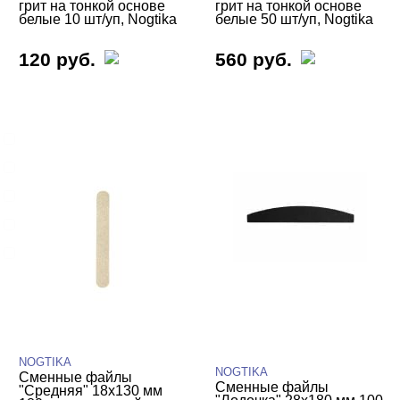
грит на тонкой основе
грит на тонкой основе
белые 10 шт/уп, Nogtika
белые 50 шт/уп, Nogtika
120 руб.
560 руб.
ВИДЫ ПИЛОК
Cвернуть
Основы
Сменные файлы
Для маникюра
Для педикюра
Компактные
NOGTIKA
NOGTIKA
Сменные файлы
Сменные файлы
"Средняя" 18х130 мм