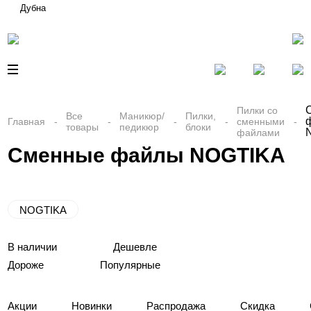
Дубна
Пилки со
Все
Маникюр/
Пилки,
Главная
сменными
товары
педикюр
блоки
файлами
Сменные файлы NOGTIKA
NOGTIKA
В наличии
Дешевле
Дороже
Популярные
Акции
Новинки
Распродажа
Скидка