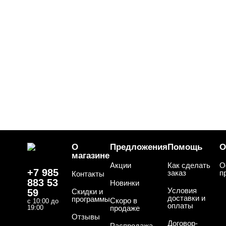
О
Предложения
Помощь
О
магазине
Акции
Как сделать
О
+7 985
заказ
п
Контакты
883 53
Новинки
Условия
59
Скидки и
доставки и
программы
Скоро в
с 10:00 до
оплаты
19:00
продаже
Отзывы
Договор-
Распродажа