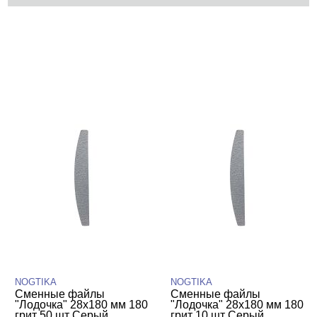
КАТЕГОРИИ
Cбросить
Акции
Новинки
Скоро в продаже
Распродажа
Дизайн ногтей
Инструменты
Пилки, блоки
Пилки профессиональные
Пилки со сменными файлами
NOGTIKA
NOGTIKA
Пилки-основы
Сменные файлы
Сменные файлы
"Лодочка" 28х180 мм 180
"Лодочка" 28х180 мм 180
Сменные файлы NOGTIKA
грит 50 шт Серый,
грит 10 шт Серый,