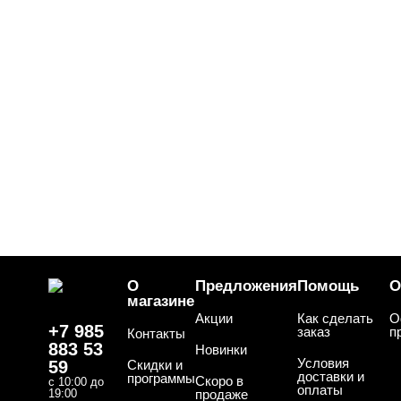
О
Предложения
Помощь
О
магазине
Акции
Как сделать
О
+7 985
заказ
п
Контакты
883 53
Новинки
Условия
59
Скидки и
доставки и
программы
Скоро в
с 10:00 до
оплаты
19:00
продаже