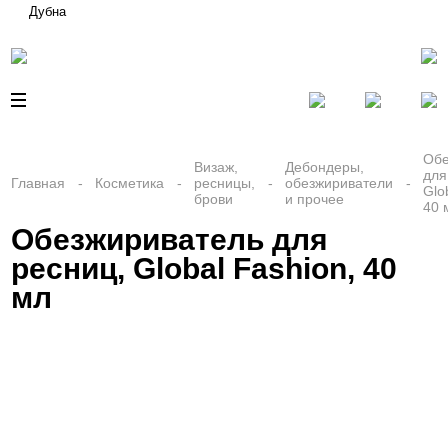
Дубна
Обе
Визаж,
Дебондеры,
для
Главная
Косметика
ресницы,
обезжириватели
Glo
брови
и прочее
40 
Обезжириватель для
ресниц, Global Fashion, 40
мл