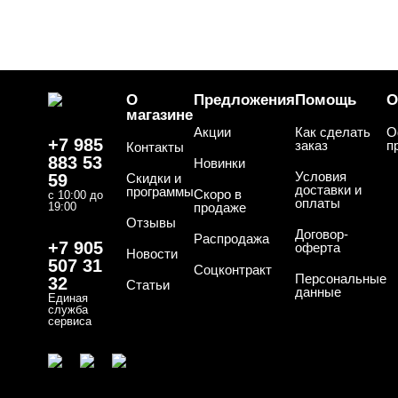
О
Предложения
Помощь
О
магазине
Акции
Как сделать
О
+7 985
заказ
п
Контакты
883 53
Новинки
Условия
59
Скидки и
доставки и
программы
Скоро в
с 10:00 до
оплаты
19:00
продаже
Отзывы
Договор-
Распродажа
+7 905
оферта
Новости
507 31
Соцконтракт
Персональные
32
Статьи
данные
Единая
служба
сервиса