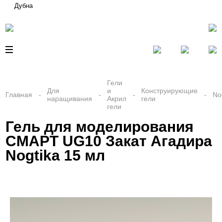
Дубна
Гели
Для
и
Конструирующие
Главная
No
наращивания
Акрил
гели
гели
Гель для моделирования
СМАРТ UG10 Закат Агадира
Nogtika 15 мл