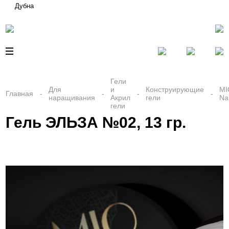
Дубна
Гели
Для
и
Конструирующие
MI
Главная
наращивания
Акрил
гели
Nai
гели
Гель ЭЛЬЗА №02, 13 гр.