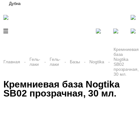
Дубна
Кремниевая
база
Гель-
Гель-
Nogtika
Главная
Базы
Nogtika
лаки
лаки
SB02
прозрачная,
30 мл.
Кремниевая база Nogtika
SB02 прозрачная, 30 мл.