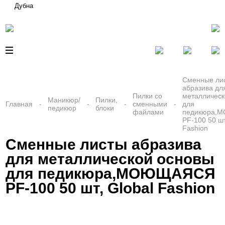
Дубна
Сменные ли
абразива дл
Пилки со
металлическ
Маникюр/
Пилки,
Главная
сменными
для
педикюр
блоки
файлами
педикюра,
PF-100 50 шт
Fashion
Сменные листы абразива
для металлической основы
для педикюра,МОЮЩАЯСЯ
PF-100 50 шт, Global Fashion