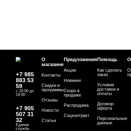
О
Предложения
Помощь
О
магазине
Акции
Как сделать
О
+7 985
заказ
п
Контакты
883 53
Новинки
Условия
59
Скидки и
доставки и
программы
Скоро в
с 10:00 до
оплаты
19:00
продаже
Отзывы
Договор-
Распродажа
+7 905
оферта
Новости
507 31
Соцконтракт
Персональные
32
Статьи
данные
Единая
служба