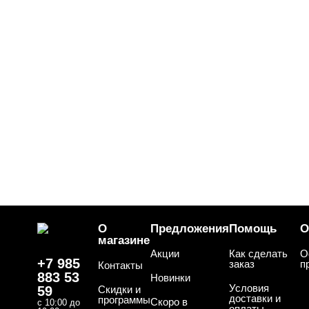
О
Предложения
Помощь
О
магазине
Акции
Как сделать
О
+7 985
заказ
п
Контакты
883 53
Новинки
Условия
59
Скидки и
доставки и
программы
Скоро в
с 10:00 до
оплаты