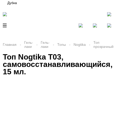
Дубна
Гель-
Гель-
Топ
Главная
Топы
Nogtika
лаки
лаки
прозрачный
Топ Nogtika T03,
самовосстанавливающийся,
15 мл.